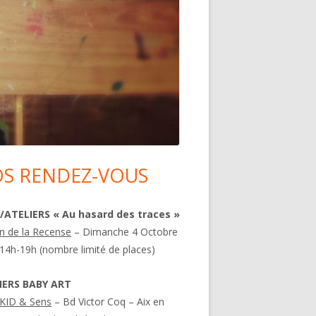
S RENDEZ-VOUS
in
debar
/ATELIERS « Au hasard des traces »
n de la Recense
– Dimanche 4 Octobre
14h-19h (nombre limité de places)
IERS BABY ART
KID & Sens
– Bd Victor Coq – Aix en