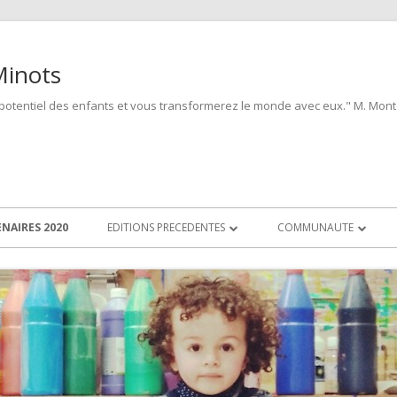
Minots
 potentiel des enfants et vous transformerez le monde avec eux." M. Mont
NAIRES 2020
EDITIONS PRECEDENTES
COMMUNAUTE
BABY ART #1
EQUIPE
GALERIE PHOTOS
BABY ART #2
FONDATEURS
GALERIE PHOTOS