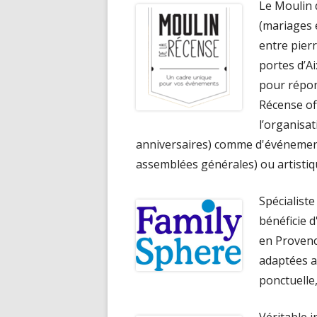
Le Moulin 
(mariages e
entre pier
portes d’A
pour répon
Récense of
l’organisa
anniversaires) comme d'événement
assemblées générales) ou artistiq
Spécialist
bénéficie 
en Provenc
adaptées a
ponctuelle