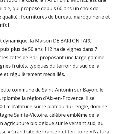
institution aixoise, la PAPETERIE MICHEL est une
iliale, qui propose depuis 60 ans un choix de
e qualité : fournitures de bureau, maroquinerie et
ifs !
t dynamique, la Maison DE BARFONTARC
epuis plus de 50 ans 112 ha de vignes dans 7
ur les côtes de Bar, proposant une large gamme
nes fruités, typiques du terroir du sud de la
et régulièrement médaillés.
petite commune de Saint-Antonin sur Bayon, le
rplombe la région d’Aix-en-Provence. Il se
500 m d’altitude sur le plateau du Cengle, dominé
tagne Sainte-Victoire, célèbre emblème de la
en agriculture biologique sur le versant sud, au
sé « Grand site de France » et territoire « Natura