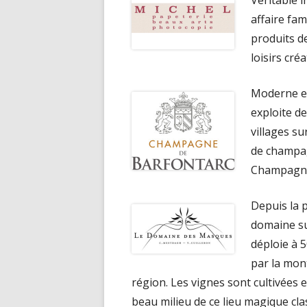
Véritable 
affaire fam
produits d
loisirs créat
Moderne e
exploite d
villages s
de champag
Champagne 
Depuis la 
domaine su
déploie à 
par la mon
région. Les vignes sont cultivées 
beau milieu de ce lieu magique clas