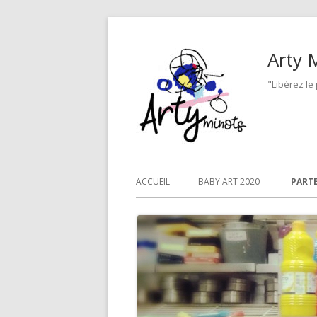
Skip
to
Arty 
content
"Libérez le
Primary
ACCUEIL
BABY ART 2020
PARTE
Menu