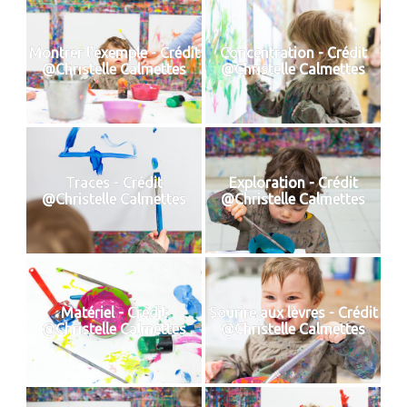
Montrer l'exemple - Crédit
Concentration - Crédit
@Christelle Calmettes
@Christelle Calmettes
Traces - Crédit
Exploration - Crédit
@Christelle Calmettes
@Christelle Calmettes
Matériel - Crédit
Sourire aux lèvres - Crédit
@Christelle Calmettes
@Christelle Calmettes