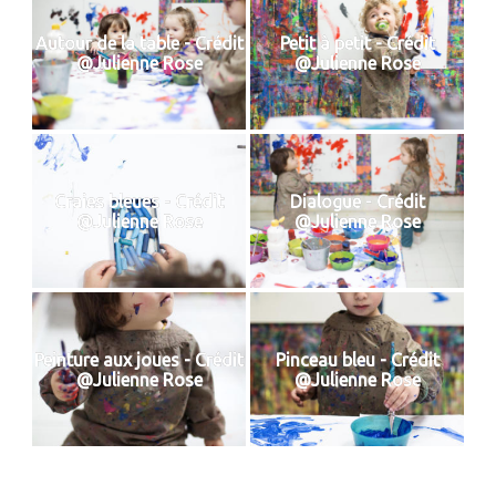
Autour de la table - Crédit
Petit à petit - Crédit
@Julienne Rose
@Julienne Rose
Craies bleues - Crédit
Dialogue - Crédit
@Julienne Rose
@Julienne Rose
Peinture aux joues - Crédit
Pinceau bleu - Crédit
@Julienne Rose
@Julienne Rose