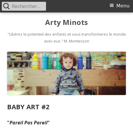
Rechercher :
Primary
Menu
Menu
Skip
Arty Minots
to
content
"Libérez le potentiel des enfants et vous transformerez le monde
avec eux." M. Montessori
BABY ART #2
"
Pareil Pas Pareil
"