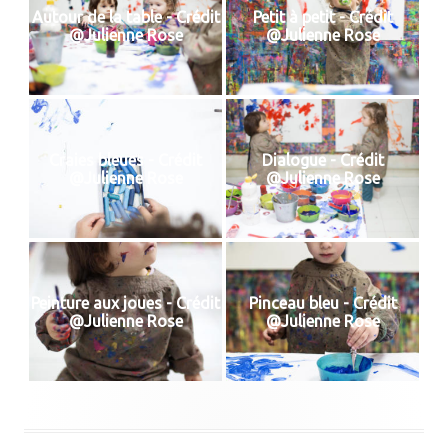
Autour de la table - Crédit
Petit à petit - Crédit
@Julienne Rose
@Julienne Rose
Craies bleues - Crédit
Dialogue - Crédit
@Julienne Rose
@Julienne Rose
Peinture aux joues - Crédit
Pinceau bleu - Crédit
@Julienne Rose
@Julienne Rose