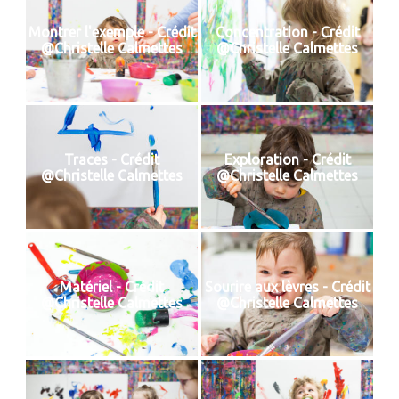
Montrer l'exemple - Crédit
Concentration - Crédit
@Christelle Calmettes
@Christelle Calmettes
Traces - Crédit
Exploration - Crédit
@Christelle Calmettes
@Christelle Calmettes
Matériel - Crédit
Sourire aux lèvres - Crédit
@Christelle Calmettes
@Christelle Calmettes