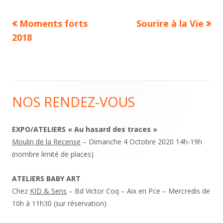
Previous
Next
Moments forts
Sourire à la Vie
Navigation
article:
article:
2018
de
l’article
NOS RENDEZ-VOUS
Main
Sidebar
EXPO/ATELIERS « Au hasard des traces »
Moulin de la Recense
– Dimanche 4 Octobre 2020 14h-19h
(nombre limité de places)
ATELIERS BABY ART
Chez
KID & Sens
– Bd Victor Coq – Aix en Pce – Mercredis de
10h à 11h30 (sur réservation)