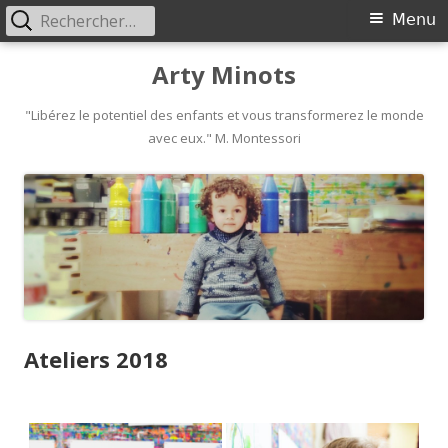
Rechercher :
Primary
Menu
Menu
Skip
Arty Minots
to
content
"Libérez le potentiel des enfants et vous transformerez le monde
avec eux." M. Montessori
Ateliers 2018